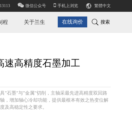

13113
微信公众号
手机上浏览
繁體中文

在线询价
制程
关于兰生
搜索
高速高精度石墨加工
具”石墨”与”金属”切削，主轴采最先进高精度双回路
轴，增加轴心冷却功能，提供最根本有效之热变位解
度及高稳定性之要求。