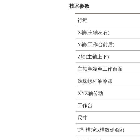
技术参数
行程
X轴(主轴左右)
Y轴(工作台前后)
Z轴(主轴上下)
主轴鼻端至工作台面
滚珠螺杆油冷却
XYZ轴传动
工作台
尺寸
T型槽(宽x槽数x间距）