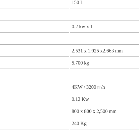
150 L
0.2 kw x 1
2,531 x 1,925 x2,663 mm
5,700 kg
4KW / 3200㎡/h
0.12 Kw
800 x 800 x 2,500 mm
240 Kg