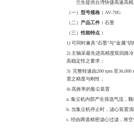
兰生提供台湾快捷高速高精度石
（一）
型号规格：
AV-70G
（二）
产品工件：
石墨
（三）
性能特点：
1) 可同时兼具”石墨”与”金属”
2) 主轴采最先进高精度双回
高稳定性之要求；
3) 完整转速由200 rpm 至
需之精度与刚性；
4) 高效率的集尘装置
a. 集尘机内部产生筛选气流
b. 当集尘机停止时，滤心装置
c. 经由两道精密滤心过滤，将