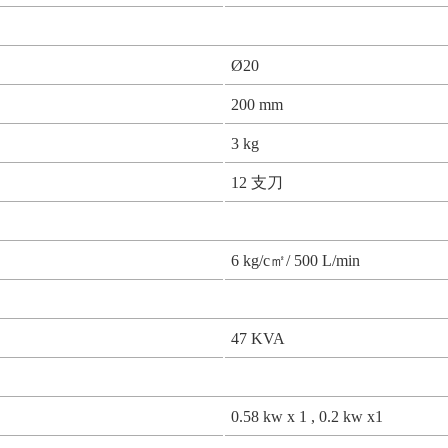
Ø20
200 mm
3 kg
12 支刀
6 kg/c㎡/ 500 L/min
47 KVA
0.58 kw x 1 , 0.2 kw x1