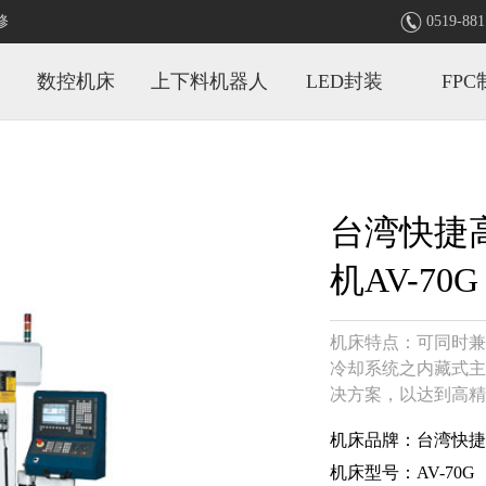

修
0519-881
数控机床
上下料机器人
LED封装
FPC
台湾快捷
机AV-70G
机床特点：
可同时兼
冷却系统之内藏式主
决方案，以达到高精
机床品牌：台湾快捷
机床型号：AV-70G