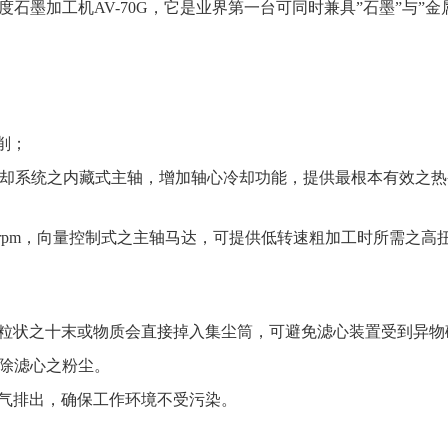
墨加工机AV-70G，它是业界第一台可同时兼具”石墨”与”金
切削；
路冷却系统之内藏式主轴，增加轴心冷却功能，提供最根本有效之
36,000 rpm，向量控制式之主轴马达，可提供低转速粗加工时所
，颗粒状之十末或物质会直接掉入集尘筒，可避免滤心装置受到异
清除滤心之粉尘。
空气排出，确保工作环境不受污染。