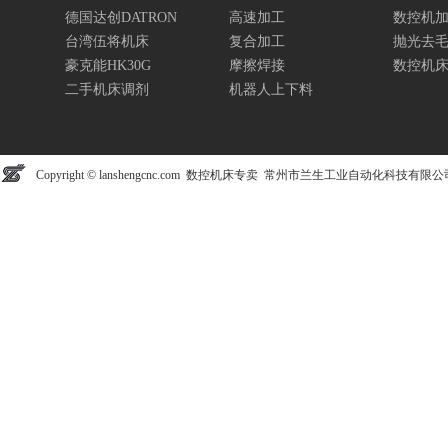
德国达创DATRON
高速加工
数控机
台湾伍将机床
复合加工
抛光去
豪克能HK30G
摩擦焊接
数控机
二手机床调剂
机器人上下料
Copyright © lanshengcnc.com 数控机床专卖 常州市兰生工业自动化科技有