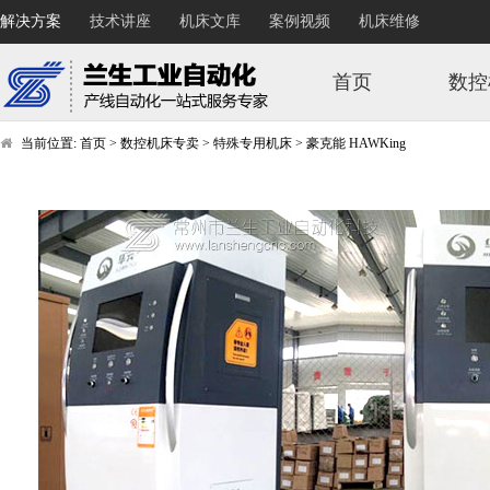
解决方案
技术讲座
机床文库
案例视频
机床维修
首页
数控
当前位置:
首页
>
数控机床专卖
>
特殊专用机床
>
豪克能 HAWKing