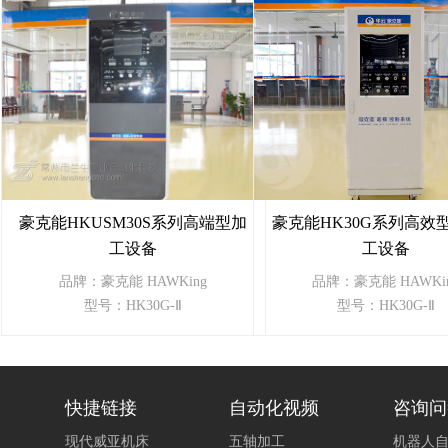
豪克能HKUSM30S系列高端型加
豪克能HK30G系列高效
工设备
工设备
品牌：豪克能 HAWKing
品牌：豪克能 HAWKi
型号：HK30G-Ⅱ
型号：HK30G-Ⅱ
快捷链接
自动化视频
咨询问
现代威亚机床
五轴加工
机器人