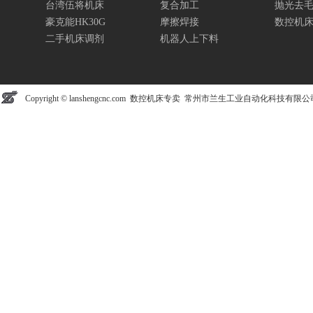
台湾伍将机床
复合加工
抛光去
豪克能HK30G
摩擦焊接
数控机
二手机床调剂
机器人上下料
Copyright © lanshengcnc.com 数控机床专卖 常州市兰生工业自动化科技有