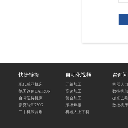
快捷链接
自动化视频
咨询问
现代威亚机床
五轴加工
机器人
德国达创DATRON
高速加工
数控机
台湾伍将机床
复合加工
抛光去
豪克能HK30G
摩擦焊接
数控机
二手机床调剂
机器人上下料