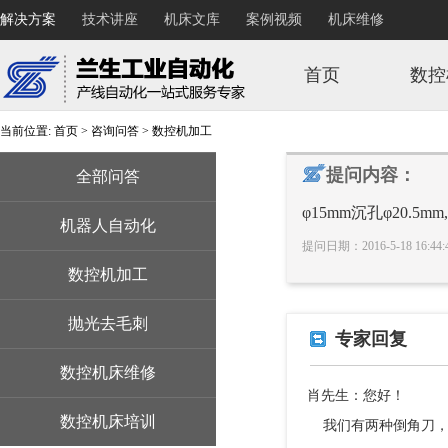
解决方案
技术讲座
机床文库
案例视频
机床维修
首页
数控
当前位置:
首页
>
咨询问答
>
数控机加工
提问内容：
全部问答
φ15mm沉孔φ20.5m
机器人自动化
提问日期：2016-5-18 16:4
数控机加工
抛光去毛刺
专家回复
数控机床维修
肖先生：您好！
数控机床培训
我们有两种倒角刀，