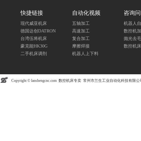
快捷链接
自动化视频
咨询问
现代威亚机床
五轴加工
机器人
德国达创DATRON
高速加工
数控机
台湾伍将机床
复合加工
抛光去
豪克能HK30G
摩擦焊接
数控机
二手机床调剂
机器人上下料
Copyright © lanshengcnc.com 数控机床专卖 常州市兰生工业自动化科技有