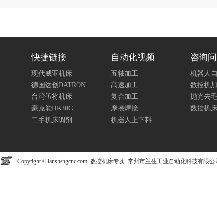
快捷链接
自动化视频
咨询问
现代威亚机床
五轴加工
机器人
德国达创DATRON
高速加工
数控机
台湾伍将机床
复合加工
抛光去
豪克能HK30G
摩擦焊接
数控机
二手机床调剂
机器人上下料
Copyright © lanshengcnc.com 数控机床专卖 常州市兰生工业自动化科技有