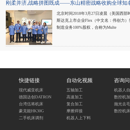
刚柔并济,战略拼图既成——东山精密战略收购全球知名PC
北京时间2018年3月27日凌晨（美国西部
斯达克上市企业Flex（中文名：伟创力
制造业务100%股权，合称为Multe
快捷链接
自动化视频
咨询问
现代威亚机床
五轴加工
机器人
德国达创DATRON
高速加工
数控机
台湾伍将机床
复合加工
抛光去
豪克能HK30G
摩擦焊接
数控机
二手机床调剂
机器人上下料