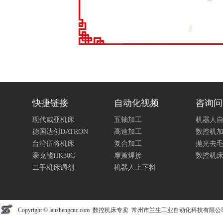
快捷链接
自动化视频
咨询问
现代威亚机床
五轴加工
机器人
德国达创DATRON
高速加工
数控机
台湾伍将机床
复合加工
抛光去
豪克能HK30G
摩擦焊接
数控机
二手机床调剂
机器人上下料
Copyright © lanshengcnc.com 数控机床专卖 常州市兰生工业自动化科技有