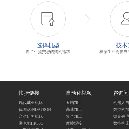

选择机型
技术
向兰生提交您的购机需求
根据生产需要自
快捷链接
自动化视频
咨询问
现代威亚机床
五轴加工
机器人
德国达创DATRON
高速加工
数控机
台湾伍将机床
复合加工
抛光去
豪克能HK30G
摩擦焊接
数控机