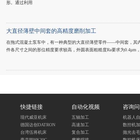
形。通过利用
大直径薄壁中间套的高精度磨削加工
在拖式混凝土泵车中，有一种典型的大直径薄壁零件——中间套，其内孔直
件各尺寸之间的形位精度要求较高，外圆表面粗糙度Ra要求为0.4µm，
快捷链接
自动化视频
咨询问
现代威亚机床
五轴加工
机器人
德国达创DATRON
高速加工
数控机
台湾伍将机床
复合加工
抛光去
豪克能HK30G
摩擦焊接
数控机