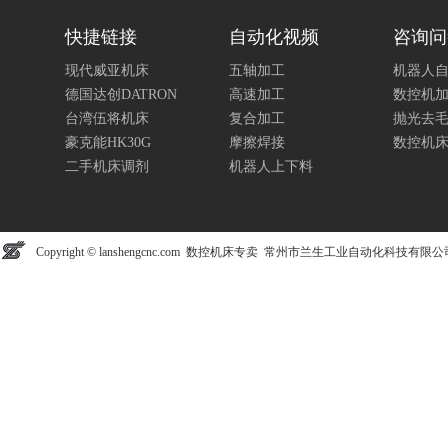
快捷链接
自动化视频
咨询问
现代威亚机床
五轴加工
机器人
德国达创DATRON
高速加工
数控机
台湾伍将机床
复合加工
抛光去
豪克能HK30G
摩擦焊接
数控机
二手机床调剂
机器人上下料
Copyright © lanshengcnc.com 数控机床专卖 常州市兰生工业自动化科技有