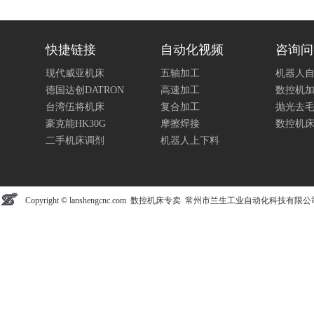
快捷链接
自动化视频
咨询问
现代威亚机床
五轴加工
机器人
德国达创DATRON
高速加工
数控机
台湾伍将机床
复合加工
抛光去
豪克能HK30G
摩擦焊接
数控机
二手机床调剂
机器人上下料
Copyright © lanshengcnc.com 数控机床专卖 常州市兰生工业自动化科技有