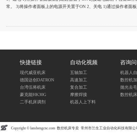
常。 3)将操作者面板上的电源开关置于ON 2、关电 1)通过操作者面
快捷链接
自动化视频
咨询问
现代威亚机床
五轴加工
机器人
德国达创DATRON
高速加工
数控机
台湾伍将机床
复合加工
抛光去
豪克能HK30G
摩擦焊接
数控机
二手机床调剂
机器人上下料
Copyright © lanshengcnc.com 数控机床专卖 常州市兰生工业自动化科技有