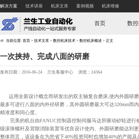
解决方案
技术讲座
机床文库
案例视频
机床维修
首页
数控
当前位置:
首页
>
技术文库
>
数控机床技术
>
数控机床概述
>
正文
一次挟持、完成八面的研磨
发布日期：2016-06-24 兰生客服中心 浏览：24364
运用全新设计概念而研发出的双主轴复合磨床,使内外圆研磨
最多可进行八面的内外径研磨，其外圆研磨最大可达320mm而内
精准度和同心度。
完美的机台由FANUC控制器控制伺服马达所驱动砂轮进行修
级滚珠螺杆及背隙消除装置等优良设计使内、外圆研磨能达到
整体而言，该设备在为您省下40%投资同时也增加40%的产能