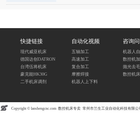
快捷链接
自动化视频
咨询问
现代威亚机床
五轴加工
机器人
德国达创DATRON
高速加工
数控机
台湾伍将机床
复合加工
抛光去
豪克能HK30G
摩擦焊接
数控机
二手机床调剂
机器人上下料
Copyright © lanshengcnc.com 数控机床专卖 常州市兰生工业自动化科技有