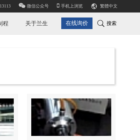

13113
微信公众号
手机上浏览
繁體中文

在线询价
制程
关于兰生
搜索