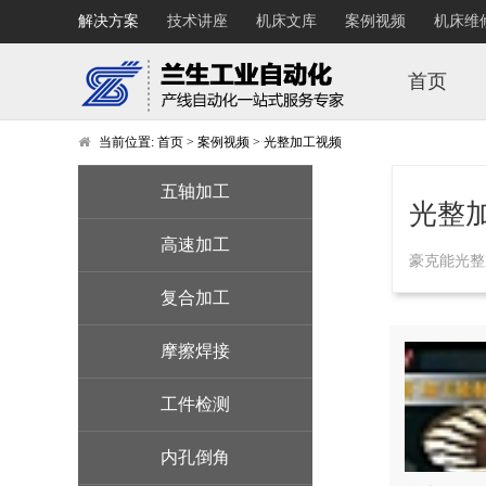
解决方案
技术讲座
机床文库
案例视频
机床维
首页
当前位置:
首页
>
案例视频
>
光整加工视频
五轴加工
光整
高速加工
豪克能光整
复合加工
摩擦焊接
工件检测
内孔倒角