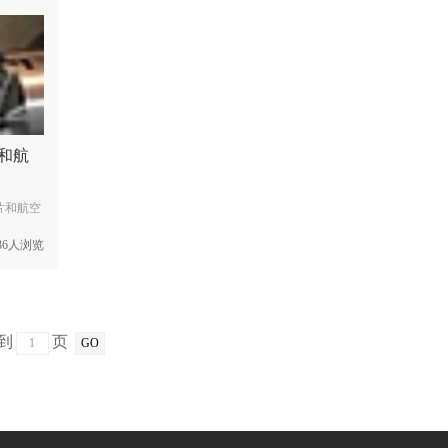
和航
片和航空
236人浏览
转到
页