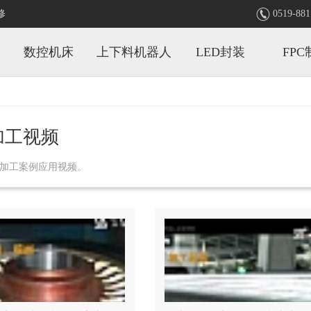

修
0519-881
数控机床
上下料机器人
LED封装
FPC
加工视频
加工案例应用视频。