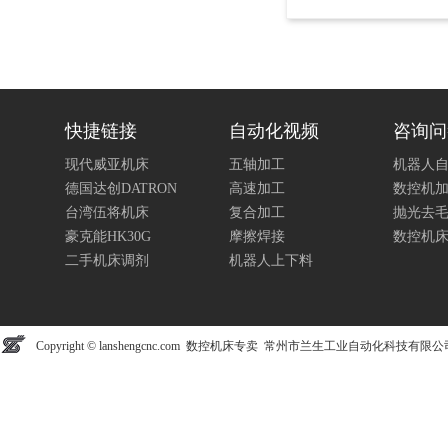
快捷链接
自动化视频
咨询问
现代威亚机床
五轴加工
机器人
德国达创DATRON
高速加工
数控机
台湾伍将机床
复合加工
抛光去
豪克能HK30G
摩擦焊接
数控机
二手机床调剂
机器人上下料
Copyright © lanshengcnc.com 数控机床专卖 常州市兰生工业自动化科技有