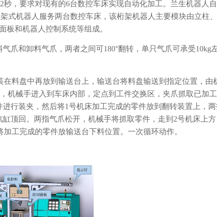
秒，要求对现有的6台数控车床实现自动化加工。兰生机器人自
二桁架式机器人服务两台数控车床，该桁架机器人主要模块由立柱
制面板和机器人控制系统等组成。
爪和卸料气爪，两者之间可180°翻转，单只气爪可承受10kg
在料盘中再放到输送台上，输送台将料盘输送到指定位置，由
令，机械手进入到车床内部，定点到工件交换区，夹爪抓取已加
工件进行装夹，然后将1号机床加工完成的零件放到翻转装置上，两
料汽缸顶回。两指气爪松开，机械手将抓取零件，走到2号机床上方
将加工完成的零件放输送台下料位置。一次循环动作。