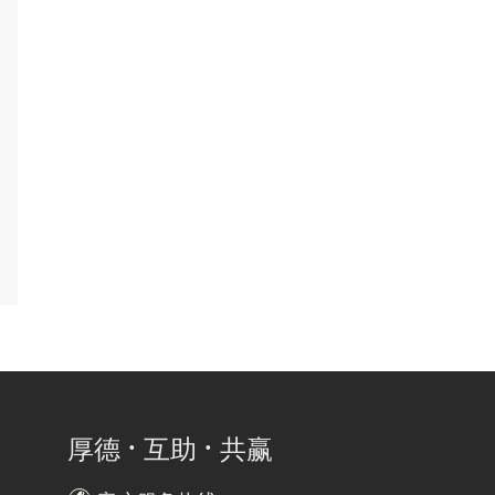
·
·
厚德
互助
共赢