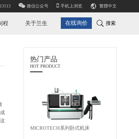

13113
微信公众号
手机上浏览
繁體中文

在线询价
制程
关于兰生
搜索
热门产品
HOT PRODUCT
量
资成
，这
MICROTECH系列卧式机床