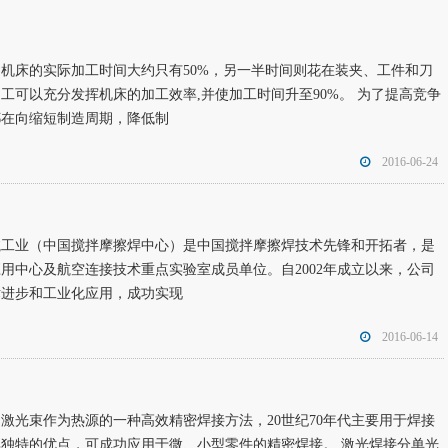
机床的实际加工时间大约只有50%，另一半时间则花在装夹、工件和刀
工可以充分发挥机床的加工效率,并使加工时间升至90%。 为了提高竞争
都在向缩短制造周期，降低制
2016-06-24
航工业（中国搅拌摩擦焊中心）是中国搅拌摩擦焊技术先锋和开拓者，是
用中心及航空连接技术重点实验室成员单位。自2002年成立以来，公司
术进步和工业化应用，成功实现
2016-06-14
激光束作为热源的一种高效精密焊接方法，20世纪70年代主要用于焊接
独特的优点，可成功应用于微、小型零件的精密焊接。 激光焊接分单光