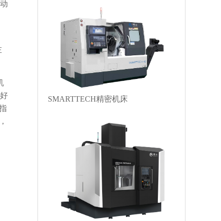
动
、
左
机
工好
SMARTTECH精密机床
指
，