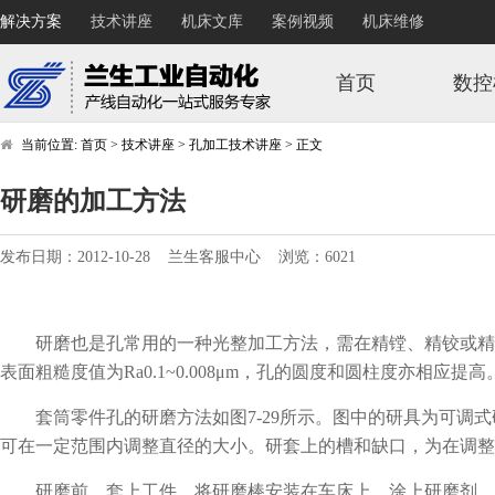
解决方案
技术讲座
机床文库
案例视频
机床维修
首页
数控
当前位置:
首页
>
技术讲座
>
孔加工技术讲座
>
正文
研磨的加工方法
发布日期：2012-10-28 兰生客服中心 浏览：6021
研磨也是孔常用的一种光整加工方法，需在精镗、精铰或精磨后
表面粗糙度值为Ra0.1~0.008μm，孔的圆度和圆柱度亦相应提高
套筒零件孔的研磨方法如图7-29所示。图中的研具为可调式
可在一定范围内调整直径的大小。研套上的槽和缺口，为在调整
研磨前，套上工件，将研磨棒安装在车床上，涂上研磨剂，