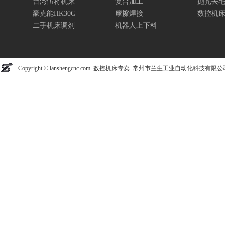
台湾伍将机床
复合加工
抛光去
豪克能HK30G
摩擦焊接
数控机
二手机床调剂
机器人上下料
Copyright © lanshengcnc.com 数控机床专卖 常州市兰生工业自动化科技有