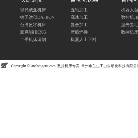
现代威亚机床
五轴加工
机器人
德国达创DATRON
高速加工
数控机
台湾伍将机床
复合加工
抛光去
豪克能HK30G
摩擦焊接
数控机
二手机床调剂
机器人上下料
Copyright © lanshengcnc.com 数控机床专卖 常州市兰生工业自动化科技有