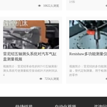
计和
10622人浏览
雷尼绍五轴测头系统对汽车气缸
Renishaw多功能测量
盖测量视频
视频简介：雷尼绍革命性的REVO五轴测座/
视频简介：雷尼绍的多功能测
测头系统可使测量航空发动机叶片的时间从
途，替代定制测量。用于检测
4
的零件
7254人浏览
快捷链接
自动化视频
咨询问