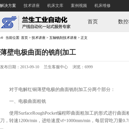
解决方案
技术讲座
机床文库
案例视频
机床维修
首页
数控
当前位置:
首页
>
技术讲座
>
五轴铣削技术讲座
>
正文
薄壁电极曲面的铣削加工
发布日期：2013-09-10 兰生客服中心 浏览：6999
对于电解红铜薄壁电极的曲面铣削加工分两个部分：
一、电极曲面粗铣
使用SurfaceRoughPocket编程即曲面粗加工的形式进行
刀，转速1200r/min，进给速度νf=1000mm/min，每层背吃刀量0.