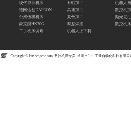
现代威亚机床
五轴加工
机器人
德国达创DATRON
高速加工
数控机
台湾伍将机床
复合加工
抛光去
豪克能HK30G
摩擦焊接
数控机
二手机床调剂
机器人上下料
Copyright © lanshengcnc.com 数控机床专卖 常州市兰生工业自动化科技有