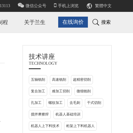

13113
微信公众号
手机上浏览
繁體中文

在线询价
制程
关于兰生
搜索
技术讲座
TECHNOLOGY
五轴铣削
高速铣削
超精密切削
复合加工
难加工切削
微细铣削
孔加工
螺纹加工
去毛刺
干式切削
搅拌摩擦焊
机器人基础培训
。
机器人上下料技术
桁架上下料机器人