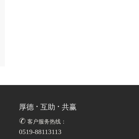
·
·
厚德
互助
共赢

客户服务热线：
0519-88113113