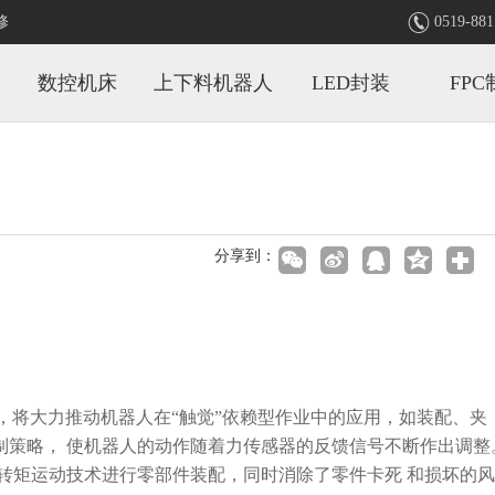

修
0519-881
数控机床
上下料机器人
LED封装
FPC
分享到：
软件，将大力推动机器人在“触觉”依赖型作业中的应用，如装配、夹
制策略， 使机器人的动作随着力传感器的反馈信号不断作出调整
转矩运动技术进行零部件装配，同时消除了零件卡死 和损坏的风