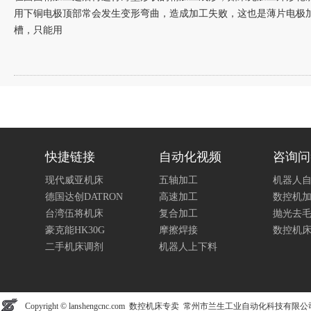
用下铜电极顶部常会发生变形弯曲，造成加工失败，这也是薄片电极加
槽，只能用
快捷链接
自动化视频
咨询问
现代威亚机床
五轴加工
机器人
德国达创DATRON
高速加工
数控机
台湾伍将机床
复合加工
抛光去
豪克能HK30G
摩擦焊接
数控机
二手机床调剂
机器人上下料
Copyright © lanshengcnc.com 数控机床专卖 常州市兰生工业自动化科技有