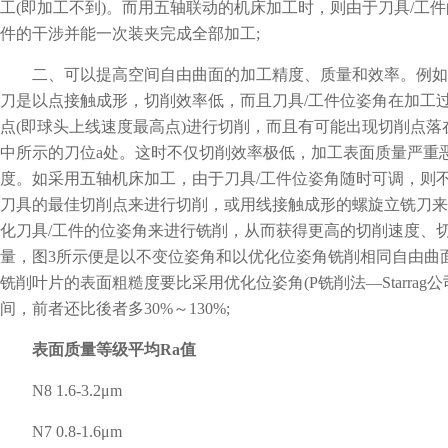
工(即加工不到)。而用五轴联动的机床加工时，则由于刀具/工
件的干涉并能一次装夹完成全部加工;
二、可以提高空间自由曲面的加工精度、质量和效率。例如
刀是以点接触成形，切削效率低，而且刀具/工件位姿角在加工
点(即球头上线速度最高点)进行切削，而且有可能出现切削点落
中所示的刀位a处。这时不仅切削效率极低，加工表面质量严重
度。如采用五轴机床加工，由于刀具/工件位姿角随时可调，则
刀具的最佳切削点来进行切削，或用线接触成形的螺旋立铣刀来
化刀具/工件的位姿角来进行铣削，从而获得更高的切削速度、
量，图3所示便是以不变位姿角和以优化位姿角铣削相同自由曲面的
铣削叶片的表面粗糙度要比采用优化位姿角(P铣削法—Starra
间，前者还比後者多30%～130%;
表面质量等级平均Ra值
N8 1.6-3.2μm
N7 0.8-1.6μm