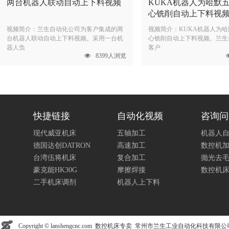
两台机器人联动自动上下料视频
KUKA机器人为哈默
心铣削自动上下料视
视频简介：兰生自动化公司为客户集成的两
视频简介：KUKA机器人为
台机器人联动自动上下料视频。采用一台机
心铣削自动上下料视频。兰生
器人负
客户
8399人浏览
快捷链接
自动化视频
咨询问
现代威亚机床
五轴加工
机器人
德国达创DATRON
高速加工
数控机
台湾伍将机床
复合加工
抛光去
豪克能HK30G
摩擦焊接
数控机
二手机床调剂
机器人上下料
Copyright © lanshengcnc.com 数控机床专卖 常州市兰生工业自动化科技有